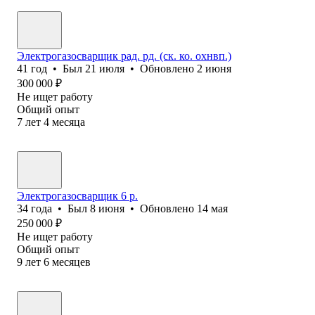
Электрогазосварщик рад. рд. (ск. ко. охнвп.)
41
год
•
Был
21 июля
•
Обновлено
2 июня
300 000
₽
Не ищет работу
Общий опыт
7
лет
4
месяца
Электрогазосварщик 6 р.
34
года
•
Был
8 июня
•
Обновлено
14 мая
250 000
₽
Не ищет работу
Общий опыт
9
лет
6
месяцев