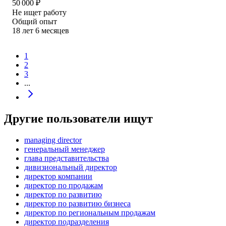
50 000
₽
Не ищет работу
Общий опыт
18
лет
6
месяцев
1
2
3
...
Другие пользователи ищут
managing director
генеральный менеджер
глава представительства
дивизиональный директор
директор компании
директор по продажам
директор по развитию
директор по развитию бизнеса
директор по региональным продажам
директор подразделения