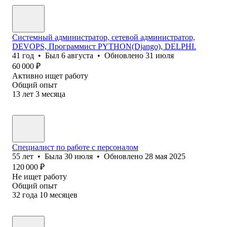
Системный администратор, сетевой администратор,
DEVOPS, Программист PYTHON(Django), DELPHI.
41
год
•
Был
6 августа
•
Обновлено
31 июля
60 000
₽
Активно ищет работу
Общий опыт
13
лет
3
месяца
Специалист по работе с персоналом
55
лет
•
Была
30 июля
•
Обновлено
28 мая 2025
120 000
₽
Не ищет работу
Общий опыт
32
года
10
месяцев