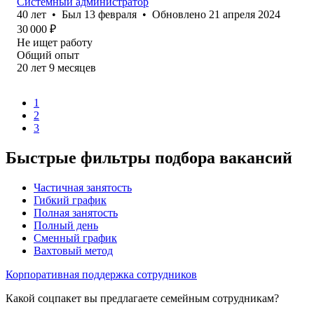
Системный администратор
40
лет
•
Был
13 февраля
•
Обновлено
21 апреля 2024
30 000
₽
Не ищет работу
Общий опыт
20
лет
9
месяцев
1
2
3
Быстрые фильтры подбора вакансий
Частичная занятость
Гибкий график
Полная занятость
Полный день
Сменный график
Вахтовый метод
Корпоративная поддержка сотрудников
Какой соцпакет вы предлагаете семейным сотрудникам?