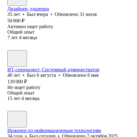
Дизайнер, удаленно
35
лет
•
Был
вчера
•
Обновлено
31 июля
50 000
₽
Активно ищет работу
Общий опыт
7
лет
4
месяца
ИТ-специалист, Системный администратор
40
лет
•
Был
6 августа
•
Обновлено
6 мая
120 000
₽
Не ищет работу
Общий опыт
15
лет
4
месяца
Инженер по информационным технологиям
34
года
•
Был
сегодня
•
Обновлено
7 октября 2025