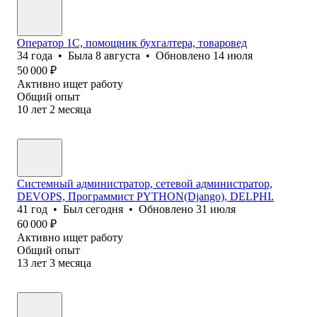
Оператор 1С, помощник бухгалтера, товаровед
34
года
•
Была
8 августа
•
Обновлено
14 июля
50 000
₽
Активно ищет работу
Общий опыт
10
лет
2
месяца
Системный администратор, сетевой администратор,
DEVOPS, Программист PYTHON(Django), DELPHI.
41
год
•
Был
сегодня
•
Обновлено
31 июля
60 000
₽
Активно ищет работу
Общий опыт
13
лет
3
месяца