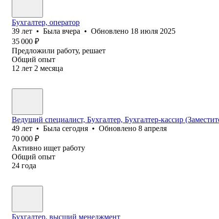
Бухгалтер, оператор
39
лет
•
Была
вчера
•
Обновлено
18 июля 2025
35 000
₽
Предложили работу, решает
Общий опыт
12
лет
2
месяца
Ведущий специалист, Бухгалтер, Бухгалтер-кассир (Заместите
49
лет
•
Была
сегодня
•
Обновлено
8 апреля
70 000
₽
Активно ищет работу
Общий опыт
24
года
Бухгалтер, высший менеджмент