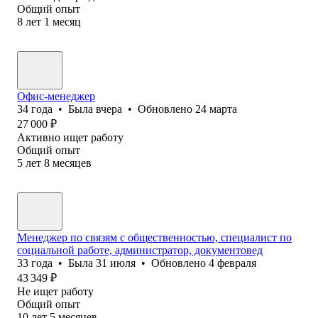
Общий опыт
8
лет
1
месяц
Офис-менеджер
34
года
•
Была
вчера
•
Обновлено
24 марта
27 000
₽
Активно ищет работу
Общий опыт
5
лет
8
месяцев
Менеджер по связям с общественностью, специалист по
социальной работе, администратор, документовед
33
года
•
Была
31 июля
•
Обновлено
4 февраля
43 349
₽
Не ищет работу
Общий опыт
10
лет
5
месяцев