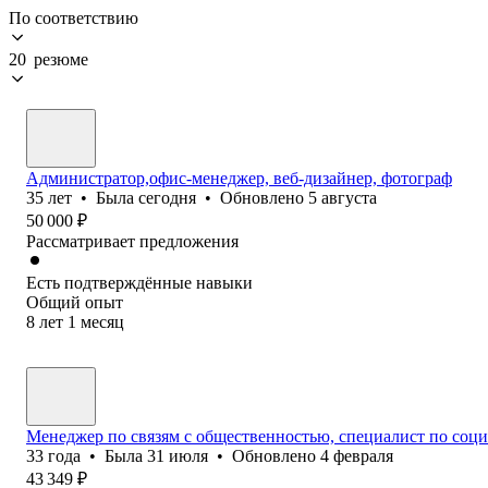
По соответствию
20 резюме
Администратор,офис-менеджер, веб-дизайнер, фотограф
35
лет
•
Была
сегодня
•
Обновлено
5 августа
50 000
₽
Рассматривает предложения
Есть подтверждённые навыки
Общий опыт
8
лет
1
месяц
Менеджер по связям с общественностью, специалист по соци
33
года
•
Была
31 июля
•
Обновлено
4 февраля
43 349
₽