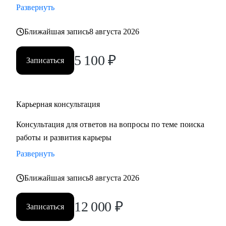
Развернуть
‌‌‌‌‌• избавиться от синдрома самозванца
‌‌‌‌‌• подготовиться к сложному увольнению, справиться со
Ближайшая запись
8 августа 2026
стрессом и выгоранием
5 100
₽
Записаться
Кому могу помочь:
Руководителям среднего и высшего звена
• PR и Маркетинг
• HR
Карьерная консультация
• Административный блок
Консультация для ответов на вопросы по теме поиска
• E-commerce
работы и развития карьеры
Развернуть
Обращаю внимание, что специализируюсь только на
российском рынке поиска работы.
Ближайшая запись
8 августа 2026
12 000
₽
Записаться