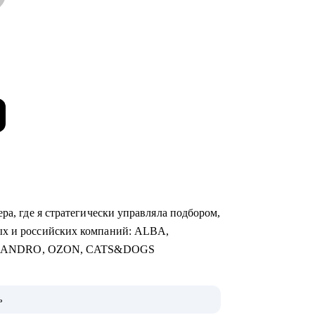
ра, где я стратегически управляла подбором,
ых и российских компаний: ALBA,
SANDRO, OZON, CATS&DOGS
чная торговля, Продажи, Логистика,
ь
алтерия и Финансы, Отели / Рестораны /