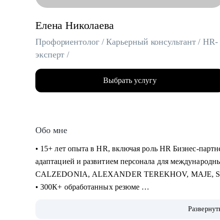
Елена Николаева
Профориентолог / Карьерный консультант / HR-
эксперт /
Выбрать услугу
Обо мне
• 15+ лет опыта в HR, включая роль HR Бизнес-партне
адаптацией и развитием персонала для международн
CALZEDONIA, ALEXANDER TEREKHOV, MAJE, 
• 300К+ обработанных резюме
• 5К+ трудоустроенных специалистов в сферах: Розни
Развернут
Закупки, Склад, E-Commerce, Производство, HR, Бухг