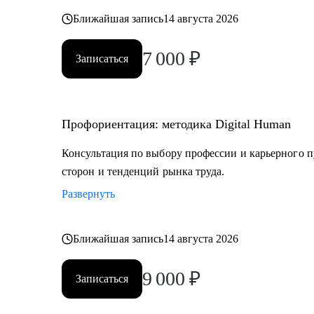
Постоянно повышаю квалификацию через тренинги 
Ближайшая запись
14 августа 2026
профориентации
7 000
₽
Записаться
Веду профильный канал, где делюсь практическими к
развития
Профориентация: методика Digital Human
Моя миссия — привести вас туда, где ваша деятельн
результат, но и личное удовлетворение, стирая грань
Консультация по выбору профессии и карьерного п
сторон и тенденций рынка труда.
Развернуть
Ближайшая запись
14 августа 2026
9 000
₽
Записаться