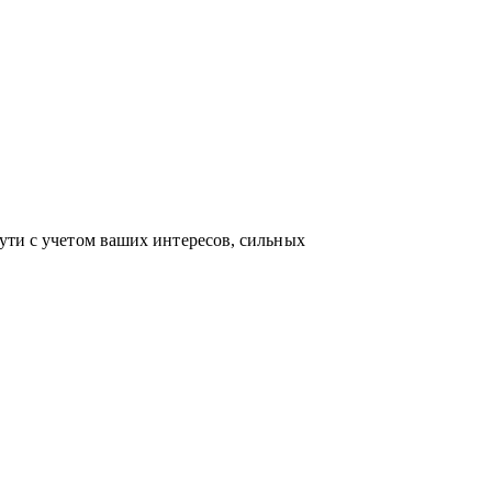
по актуальным HR-технологиям и
ейсами и аналитикой в сфере карьерного
ость приносит не только финансовый
 между «работой» и «делом по душе»
ути с учетом ваших интересов, сильных