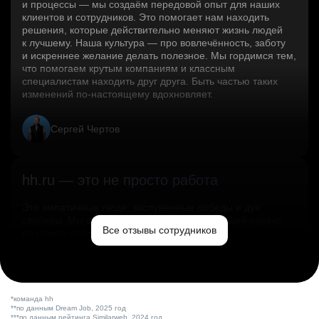
и процессы — мы создаём передовой опыт для наших
клиентов и сотрудников. Это помогает нам находить
решения, которые действительно меняют жизнь людей
к лучшему. Наша культура — про вовлечённость, заботу
и искреннее желание делать полезное. Мы гордимся тем,
что помогаем крутым компаниям и классным
специалистам находить друг друга. Быть частью таких
изменений по‑настоящему вдохновляет.
Сергей Чертов
hh.ru — это не просто работа
Это эмпатичные люди, заслуженные победы и дух
свободы. Мы помогаем миру и создаём лучший сервис
Все отзывы сотрудников
по поиску работы в стране.
Ольга Емельянова
*команда hh
**по данным Dream Job, 2025 год
***по данным рейтинга Similarweb, 2024 год