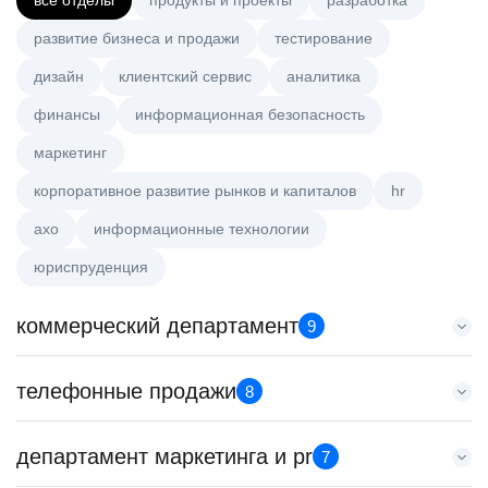
все отделы
продукты и проекты
разработка
развитие бизнеса и продажи
тестирование
дизайн
клиентский сервис
аналитика
финансы
информационная безопасность
маркетинг
корпоративное развитие рынков и капиталов
hr
axo
информационные технологии
юриспруденция
коммерческий департамент
9
Менеджер по работе с ключевыми клиентами (КАМ)
телефонные продажи
8
HeadHunter::Коммерческий департамент
сегодня
Менеджер по продажам крупному бизнесу
департамент маркетинга и pr
з/п не указана
7
HeadHunter::Телефонные продажи
Москва