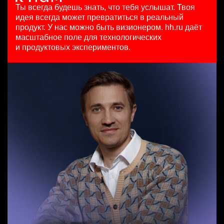
HeadHunter::Коммерческий департамент
HeadHunter::Департамент маркетинга
125000 - 175000 ₽
Ты всегда будешь знать, что тебя услышат.
Твоя
Data Scientist в Сетку
4 авг. 2026
24 июл. 2026
Ярославль
идея всегда может превратиться в реальный
HeadHunter::Analytics/Data Science
150000 ₽
з/п не указана
продукт.
У нас можно быть визионером. hh.ru даёт
29 июл. 2026
Нижний Новгород
Ташкент
масштабное поле для технологических
Менеджер по привлечению клиентов (B2B)
з/п не указана
и продуктовых экспериментов.
HeadHunter::Телефонные продажи
Москва
Старший аналитик клиентской эффективности
вчера
HeadHunter::Коммерческий департамент
100000 - 137000 ₽
3 авг. 2026
Ярославль
з/п не указана
Москва