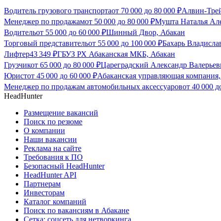
Водитель грузового транспорта
от
70 000
до
80 000
₽
Алвин-Трей
Менеджер по продажам
от
50 000
до
80 000
₽
Мушта Наталья Але
Водитель
от
55 000
до
60 000
₽
Шинный Двор, Абакан
Торговый представитель
от
55 000
до
100 000
₽
Бахарь Владисла
Лифтер
43 349
₽
ГБУЗ РХ Абаканская МКБ, Абакан
Грузчик
от
65 000
до
80 000
₽
Цареградский Александр Валерьев
Юрист
от
45 000
до
60 000
₽
Абаканская управляющая компания,
Менеджер по продажам автомобильных аксессуаров
от
40 000
д
HeadHunter
Размещение вакансий
Поиск по резюме
О компании
Наши вакансии
Реклама на сайте
Требования к ПО
Безопасный HeadHunter
HeadHunter API
Партнерам
Инвесторам
Каталог компаний
Поиск по вакансиям в Абакане
Сетка: соцсеть для нетворкинга