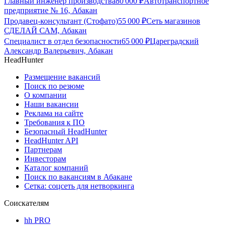
Главный инженер производства
80 000
₽
Автотранспортное
предприятие № 16, Абакан
Продавец-консультант (Стофато)
55 000
₽
Сеть магазинов
СДЕЛАЙ САМ, Абакан
Специалист в отдел безопасности
65 000
₽
Цареградский
Александр Валерьевич, Абакан
HeadHunter
Размещение вакансий
Поиск по резюме
О компании
Наши вакансии
Реклама на сайте
Требования к ПО
Безопасный HeadHunter
HeadHunter API
Партнерам
Инвесторам
Каталог компаний
Поиск по вакансиям в Абакане
Сетка: соцсеть для нетворкинга
Соискателям
hh PRO