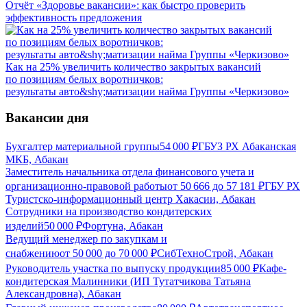
Отчёт «Здоровье вакансии»: как быстро проверить
эффективность предложения
Как на 25% увеличить количество закрытых вакансий
по позициям белых воротничков:
результаты авто&shy;матизации найма Группы «Черкизово»
Вакансии дня
Бухгалтер материальной группы
54 000
₽
ГБУЗ РХ Абаканская
МКБ, Абакан
Заместитель начальника отдела финансового учета и
организационно-правовой работы
от
50 666
до
57 181
₽
ГБУ РХ
Туристско-информационный центр Хакасии, Абакан
Сотрудники на производство кондитерских
изделий
50 000
₽
Фортуна, Абакан
Ведущий менеджер по закупкам и
снабжению
от
50 000
до
70 000
₽
СибТехноСтрой, Абакан
Руководитель участка по выпуску продукции
85 000
₽
Кафе-
кондитерская Малинники (ИП Тутатчикова Татьяна
Александровна), Абакан