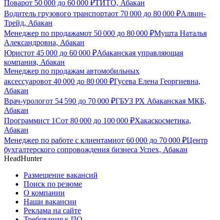
Повар
от
50 000
до
60 000
₽
ТИТО, Абакан
Водитель грузового транспорта
от
70 000
до
80 000
₽
Алвин-
Трейд, Абакан
Менеджер по продажам
от
50 000
до
80 000
₽
Мушта Наталья
Александровна, Абакан
Юрист
от
45 000
до
60 000
₽
Абаканская управляющая
компания, Абакан
Менеджер по продажам автомобильных
аксессуаров
от
40 000
до
80 000
₽
Гусева Елена Георгиевна,
Абакан
Врач-уролог
от
54 590
до
70 000
₽
ГБУЗ РХ Абаканская МКБ,
Абакан
Программист 1С
от
80 000
до
100 000
₽
Хакаскосметика,
Абакан
Менеджер по работе с клиентами
от
60 000
до
70 000
₽
Центр
бухгалтерского сопровождения бизнеса Успех, Абакан
HeadHunter
Размещение вакансий
Поиск по резюме
О компании
Наши вакансии
Реклама на сайте
Требования к ПО