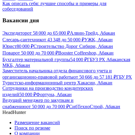
Как описать себя: лучшие способы и примеры для
собеседований
Вакансии дня
Экспедитор
от
58 000
до
65 000
₽
Алвин-Трейд, Абакан
Слесарь-сантехник
от
43 348
до
50 000
₽
УЖК, Абакан
Юрист
80 000
₽
Строительство Дорог Сибири, Абакан
Повар
от
50 000
до
70 000
₽
Booster Coffeeshop, Абакан
Бухгалтер материальной группы
54 000
₽
ГБУЗ РХ Абаканская
МКБ, Абакан
Заместитель начальника отдела финансового учета и
организационно-правовой работы
от
50 666
до
57 181
₽
ГБУ РХ
Туристско-информационный центр Хакасии, Абакан
Сотрудники на производство кондитерских
изделий
50 000
₽
Фортуна, Абакан
Ведущий менеджер по закупкам и
снабжению
от
50 000
до
70 000
₽
СибТехноСтрой, Абакан
HeadHunter
Размещение вакансий
Поиск по резюме
О компании