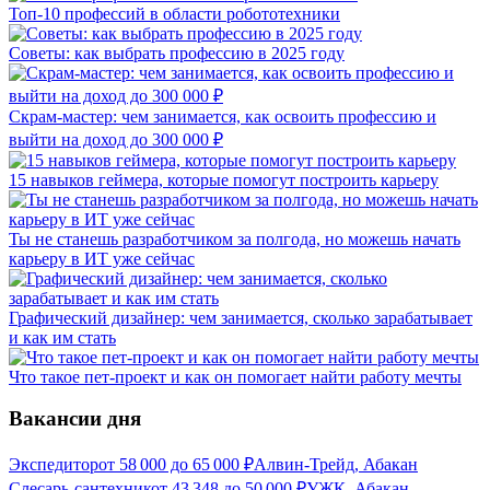
Топ-10 профессий в области робототехники
Советы: как выбрать профессию в 2025 году
Скрам-мастер: чем занимается, как освоить профессию и
выйти на доход до 300 000 ₽
15 навыков геймера, которые помогут построить карьеру
Ты не станешь разработчиком за полгода, но можешь начать
карьеру в ИТ уже сейчас
Графический дизайнер: чем занимается, сколько зарабатывает
и как им стать
Что такое пет-проект и как он помогает найти работу мечты
Вакансии дня
Экспедитор
от
58 000
до
65 000
₽
Алвин-Трейд, Абакан
Слесарь-сантехник
от
43 348
до
50 000
₽
УЖК, Абакан