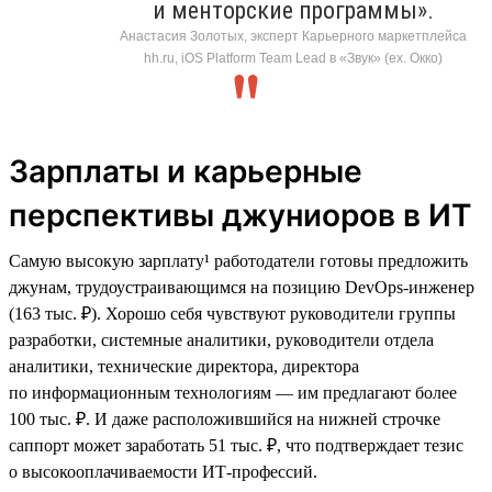
и менторские программы».
Анастасия Золотых, эксперт Карьерного маркетплейса
hh.ru, iOS Platform Team Lead в «Звук» (ex. Окко)
Зарплаты и карьерные
перспективы джуниоров в ИТ
Самую высокую зарплату¹ работодатели готовы предложить
джунам, трудоустраивающимся на позицию DevOps-инженер
(163 тыс. ₽). Хорошо себя чувствуют руководители группы
разработки, системные аналитики, руководители отдела
аналитики, технические директора, директора
по информационным технологиям — им предлагают более
100 тыс. ₽. И даже расположившийся на нижней строчке
саппорт может заработать 51 тыс. ₽, что подтверждает тезис
о высокооплачиваемости ИТ-профессий.