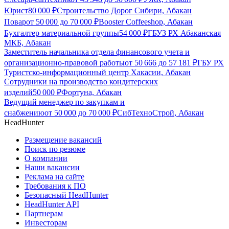
Юрист
80 000
₽
Строительство Дорог Сибири, Абакан
Повар
от
50 000
до
70 000
₽
Booster Coffeeshop, Абакан
Бухгалтер материальной группы
54 000
₽
ГБУЗ РХ Абаканская
МКБ, Абакан
Заместитель начальника отдела финансового учета и
организационно-правовой работы
от
50 666
до
57 181
₽
ГБУ РХ
Туристско-информационный центр Хакасии, Абакан
Сотрудники на производство кондитерских
изделий
50 000
₽
Фортуна, Абакан
Ведущий менеджер по закупкам и
снабжению
от
50 000
до
70 000
₽
СибТехноСтрой, Абакан
HeadHunter
Размещение вакансий
Поиск по резюме
О компании
Наши вакансии
Реклама на сайте
Требования к ПО
Безопасный HeadHunter
HeadHunter API
Партнерам
Инвесторам