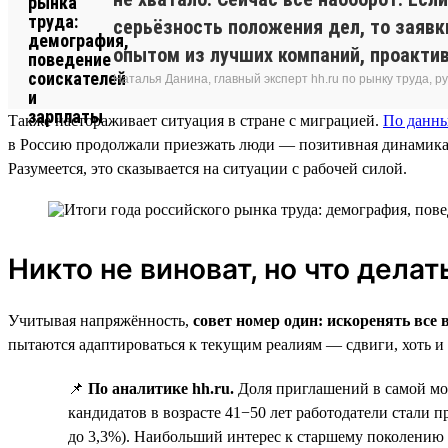
серьёзность положения дел, то заявк
опытом из лучших компаний, проакти
Наталья Данина, главный эксперт hh.ru по рынку труда,
Также настораживает ситуация в стране с миграцией.
По данн
в Россию продолжали приезжать люди — позитивная динамика со
Разумеется, это сказывается на ситуации с рабочей силой.
Никто не виноват, но что делат
Учитывая напряжённость,
совет номер один: искоренять вс
пытаются адаптироваться к текущим реалиям — сдвиги, хоть и 
📌
По аналитике hh.ru.
Доля приглашений в самой мол
кандидатов в возрасте 41−50 лет работодатели стали пр
до 3,3%). Наибольший интерес к старшему поколению