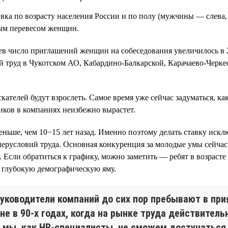
ивка по возрасту населения России и по полу (мужчины — слева
рым перевесом женщин.
ев число приглашений женщин на собеседования увеличилось в 2
й труд в Чукотском АО, Кабардино-Балкарской, Карачаево-Черке
лей будут взрослеть. Самое время уже сейчас задуматься, как 
иков в компаниях неизбежно вырастет.
а меньше, чем 10−15 лет назад. Именно поэтому делать ставку и
уперусловий труда. Основная конкуренция за молодые умы сейчас
 Если обратиться к графику, можно заметить — ребят в возрасте 
е глубокую демографическую яму.
уководители компаний до сих пор пребывают в при
не в 90-х годах, когда на рынке труда действител
ли мы, как HR-специалисты, не сможем достучаться