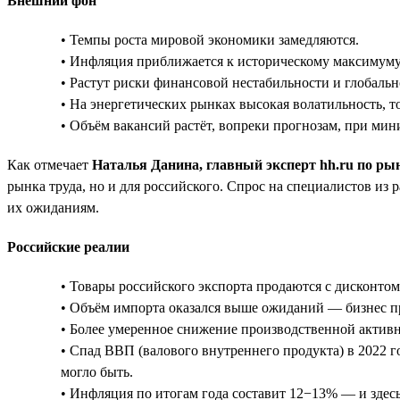
Внешний фон
• Темпы роста мировой экономики замедляются.
• Инфляция приближается к историческому максимуму
• Растут риски финансовой нестабильности и глобально
• На энергетических рынках высокая волатильность, т
• Объём вакансий растёт, вопреки прогнозам, при ми
Как отмечает
Наталья Данина, главный эксперт hh.ru по ры
рынка труда, но и для российского. Спрос на специалистов из
их ожиданиям.
Российские реалии
• Товары российского экспорта продаются с дисконто
• Объём импорта оказался выше ожиданий — бизнес при
• Более умеренное снижение производственной актив
• Спад ВВП (валового внутреннего продукта) в 2022 г
могло быть.
• Инфляция по итогам года составит 12−13% — и здесь