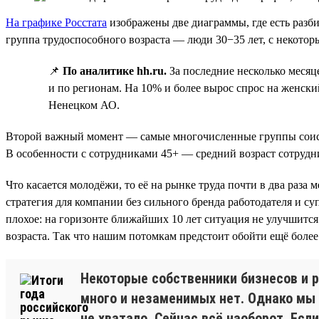
На графике Росстата
изображены две диаграммы, где есть разб
группа трудоспособного возраста — люди 30−35 лет, с некото
📌
По аналитике hh.ru.
За последние несколько месяц
и по регионам. На 10% и более вырос спрос на женски
Ненецком АО.
Второй важный момент — самые многочисленные группы соискате
В особенности с сотрудниками 45+ — средний возраст сотрудн
Что касается молодёжи, то её на рынке труда почти в два раз
стратегия для компании без сильного бренда работодателя и с
плохое: на горизонте ближайших 10 лет ситуация не улучшится.
возраста. Так что нашим потомкам предстоит обойти ещё боле
Некоторые собственники бизнесов и р
много и незаменимых нет. Однако мы 
не хватало. Сейчас всё наоборот. Ес