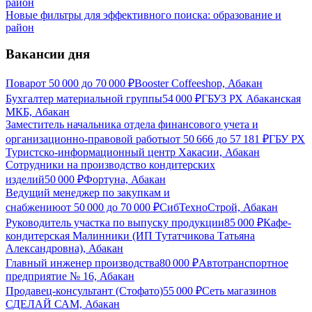
Новые фильтры для эффективного поиска: образование и
район
Вакансии дня
Повар
от
50 000
до
70 000
₽
Booster Coffeeshop, Абакан
Бухгалтер материальной группы
54 000
₽
ГБУЗ РХ Абаканская
МКБ, Абакан
Заместитель начальника отдела финансового учета и
организационно-правовой работы
от
50 666
до
57 181
₽
ГБУ РХ
Туристско-информационный центр Хакасии, Абакан
Сотрудники на производство кондитерских
изделий
50 000
₽
Фортуна, Абакан
Ведущий менеджер по закупкам и
снабжению
от
50 000
до
70 000
₽
СибТехноСтрой, Абакан
Руководитель участка по выпуску продукции
85 000
₽
Кафе-
кондитерская Малинники (ИП Тутатчикова Татьяна
Александровна), Абакан
Главный инженер производства
80 000
₽
Автотранспортное
предприятие № 16, Абакан
Продавец-консультант (Стофато)
55 000
₽
Сеть магазинов
СДЕЛАЙ САМ, Абакан