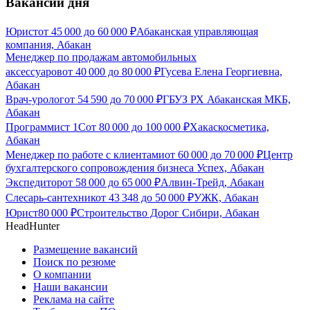
Вакансии дня
Юрист
от
45 000
до
60 000
₽
Абаканская управляющая
компания, Абакан
Менеджер по продажам автомобильных
аксессуаров
от
40 000
до
80 000
₽
Гусева Елена Георгиевна,
Абакан
Врач-уролог
от
54 590
до
70 000
₽
ГБУЗ РХ Абаканская МКБ,
Абакан
Программист 1С
от
80 000
до
100 000
₽
Хакаскосметика,
Абакан
Менеджер по работе с клиентами
от
60 000
до
70 000
₽
Центр
бухгалтерского сопровождения бизнеса Успех, Абакан
Экспедитор
от
58 000
до
65 000
₽
Алвин-Трейд, Абакан
Слесарь-сантехник
от
43 348
до
50 000
₽
УЖК, Абакан
Юрист
80 000
₽
Строительство Дорог Сибири, Абакан
HeadHunter
Размещение вакансий
Поиск по резюме
О компании
Наши вакансии
Реклама на сайте