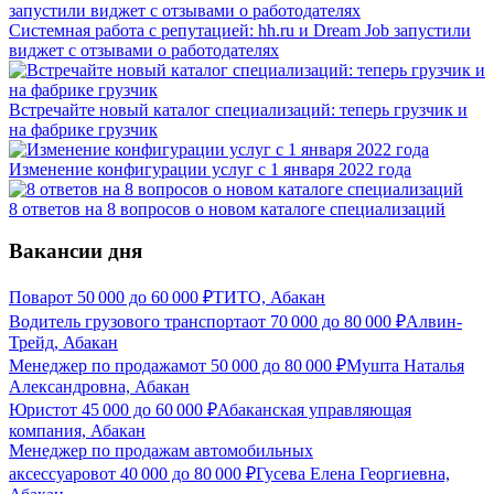
Системная работа с репутацией: hh.ru и Dream Job запустили
виджет с отзывами о работодателях
Встречайте новый каталог специализаций: теперь грузчик и
на фабрике грузчик
Изменение конфигурации услуг с 1 января 2022 года
8 ответов на 8 вопросов о новом каталоге специализаций
Вакансии дня
Повар
от
50 000
до
60 000
₽
ТИТО, Абакан
Водитель грузового транспорта
от
70 000
до
80 000
₽
Алвин-
Трейд, Абакан
Менеджер по продажам
от
50 000
до
80 000
₽
Мушта Наталья
Александровна, Абакан
Юрист
от
45 000
до
60 000
₽
Абаканская управляющая
компания, Абакан
Менеджер по продажам автомобильных
аксессуаров
от
40 000
до
80 000
₽
Гусева Елена Георгиевна,