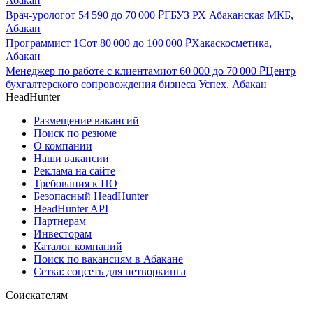
Абакан
Врач-уролог
от
54 590
до
70 000
₽
ГБУЗ РХ Абаканская МКБ,
Абакан
Программист 1С
от
80 000
до
100 000
₽
Хакаскосметика,
Абакан
Менеджер по работе с клиентами
от
60 000
до
70 000
₽
Центр
бухгалтерского сопровождения бизнеса Успех, Абакан
HeadHunter
Размещение вакансий
Поиск по резюме
О компании
Наши вакансии
Реклама на сайте
Требования к ПО
Безопасный HeadHunter
HeadHunter API
Партнерам
Инвесторам
Каталог компаний
Поиск по вакансиям в Абакане
Сетка: соцсеть для нетворкинга
Соискателям