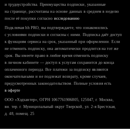
тратите много времени на поиск и вручную поднимаете
и трудоустройства. Преимущества подписки, указанные
резюме
на странице, рассчитаны на основе данных в среднем в неделю
после её покупки согласно
хотите сравнить себя с конкурентами и оценить шансы
исследованию
Подключая hh PRO, вы подтверждаете, что ознакомились
с условиями подписки и согласны с ними. Подписка даёт доступ
к функциям сервиса на срок, указанный при оформлении. Если
не отменить подписку, она автоматически продлится на тот же
срок. Вы имеете право в любое время отменить подписку
в личном кабинете — доступ к услугам сохранится до конца
оплаченного периода. Все платежи за подписку являются
окончательными и не подлежат возврату, кроме случаев,
предусмотренных законодательством. Полные условия есть
в оферте
ООО «Хэдхантер», ОГРН 1067761906805, 125047, г. Москва,
вн. тер. г. Муниципальный округ Тверской, ул. 2-я Брестская,
д. 48, помещ. 25